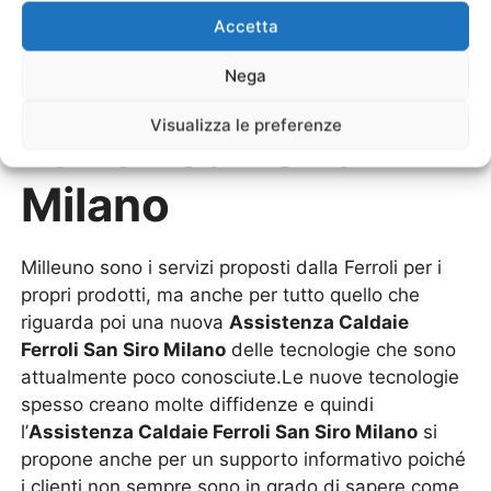
Accetta
Nega
Assistenza Caldaie
Visualizza le preferenze
Ferroli San Siro
Milano
Milleuno sono i servizi proposti dalla Ferroli per i
propri prodotti, ma anche per tutto quello che
riguarda poi una nuova
Assistenza Caldaie
Ferroli San Siro Milano
delle tecnologie che sono
attualmente poco conosciute.Le nuove tecnologie
spesso creano molte diffidenze e quindi
l’
Assistenza Caldaie Ferroli San Siro Milano
si
propone anche per un supporto informativo poiché
i clienti non sempre sono in grado di sapere come