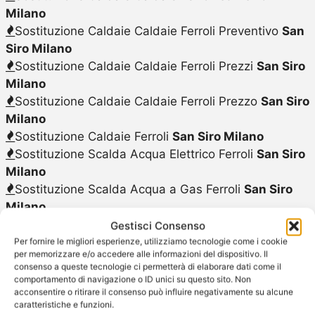
Milano
Sostituzione Caldaie Caldaie Ferroli Preventivo
San
Siro Milano
Sostituzione Caldaie Caldaie Ferroli Prezzi
San Siro
Milano
Sostituzione Caldaie Caldaie Ferroli Prezzo
San Siro
Milano
Sostituzione Caldaie Ferroli
San Siro Milano
Sostituzione Scalda Acqua Elettrico Ferroli
San Siro
Milano
Sostituzione Scalda Acqua a Gas Ferroli
San Siro
Milano
Sostituzione Scaldabagno Elettrico Ferroli
San Siro
Gestisci Consenso
Milano
Per fornire le migliori esperienze, utilizziamo tecnologie come i cookie
per memorizzare e/o accedere alle informazioni del dispositivo. Il
Sostituzione Scaldabagno a Gas Ferroli
San Siro
consenso a queste tecnologie ci permetterà di elaborare dati come il
Milano
comportamento di navigazione o ID unici su questo sito. Non
acconsentire o ritirare il consenso può influire negativamente su alcune
caratteristiche e funzioni.