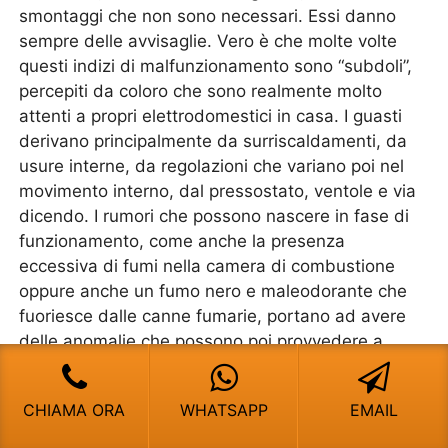
smontaggi che non sono necessari. Essi danno
sempre delle avvisaglie. Vero è che molte volte
questi indizi di malfunzionamento sono “subdoli”,
percepiti da coloro che sono realmente molto
attenti a propri elettrodomestici in casa. I guasti
derivano principalmente da surriscaldamenti, da
usure interne, da regolazioni che variano poi nel
movimento interno, dal pressostato, ventole e via
dicendo. I rumori che possono nascere in fase di
funzionamento, come anche la presenza
eccessiva di fumi nella camera di combustione
oppure anche un fumo nero e maleodorante che
fuoriesce dalle canne fumarie, portano ad avere
delle anomalie che possono poi provvedere a
creare dei malfunzionamenti e poi dei guasti molto
gravi.Allora invece di aspettare, andiamo a
CHIAMA ORA
WHATSAPP
EMAIL
richiedere un’
Assistenza Caldaie Ferroli San Siro
Milano
per un’ispezione o anche per una