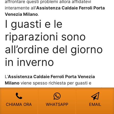
affrontare questi problemi allora affidatevi
interamente all’
Assistenza Caldaie Ferroli Porta
Venezia Milano
.
I guasti e le
riparazioni sono
all’ordine del giorno
in inverno
L’
Assistenza Caldaie Ferroli Porta Venezia
Milano
viene spesso richiesta per guasti e
riparazione. In effetti è questo il motivo per cui è
nata l’
Assistenza Caldaie Ferroli Porta Venezia
Milano
perché i tecnici sono importanti per avere
CHIAMA ORA
WHATSAPP
EMAIL
una riparazione meccanica degli impianti. Ancora