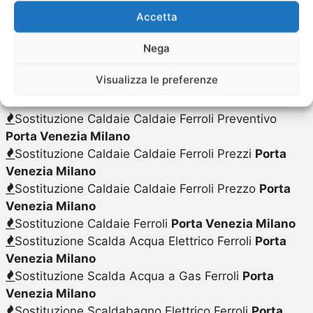
Sostituzione Caldaie Caldaie Ferroli
Porta Venezia
Accetta
Milano
Nega
Sostituzione Caldaie Caldaie Ferroli Costo
Porta
Venezia Milano
Visualizza le preferenze
Sostituzione Caldaie Caldaie Ferroli
Porta Venezia
Milano
Sostituzione Caldaie Caldaie Ferroli Preventivo
Porta Venezia Milano
Sostituzione Caldaie Caldaie Ferroli Prezzi
Porta
Venezia Milano
Sostituzione Caldaie Caldaie Ferroli Prezzo
Porta
Venezia Milano
Sostituzione Caldaie Ferroli
Porta Venezia Milano
Sostituzione Scalda Acqua Elettrico Ferroli
Porta
Venezia Milano
Sostituzione Scalda Acqua a Gas Ferroli
Porta
Venezia Milano
Sostituzione Scaldabagno Elettrico Ferroli
Porta