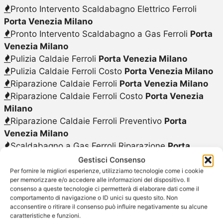
Pronto Intervento Scaldabagno Elettrico Ferroli
Porta Venezia Milano
Pronto Intervento Scaldabagno a Gas Ferroli
Porta
Venezia Milano
Pulizia Caldaie Ferroli
Porta Venezia Milano
Pulizia Caldaie Ferroli Costo
Porta Venezia Milano
Riparazione Caldaie Ferroli
Porta Venezia Milano
Riparazione Caldaie Ferroli Costo
Porta Venezia
Milano
Riparazione Caldaie Ferroli Preventivo
Porta
Venezia Milano
Scaldabagno a Gas Ferroli Riparazione
Porta
Venezia Milano
Gestisci Consenso
Scaldabagno a Gas Ferroli
Porta Venezia Milano
Per fornire le migliori esperienze, utilizziamo tecnologie come i cookie
per memorizzare e/o accedere alle informazioni del dispositivo. Il
Scaldabagno a Gas Ferroli Sostituzione
Porta
consenso a queste tecnologie ci permetterà di elaborare dati come il
Venezia Milano
comportamento di navigazione o ID unici su questo sito. Non
acconsentire o ritirare il consenso può influire negativamente su alcune
Scaldabagno a Gas Ferroli Vendita
Porta Venezia
caratteristiche e funzioni.
Milano