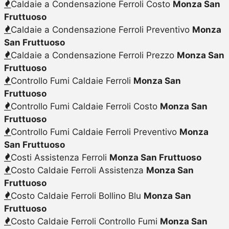
Caldaie a Condensazione Ferroli Costo
Monza San
Fruttuoso
Caldaie a Condensazione Ferroli Preventivo
Monza
San Fruttuoso
Caldaie a Condensazione Ferroli Prezzo
Monza San
Fruttuoso
Controllo Fumi Caldaie Ferroli
Monza San
Fruttuoso
Controllo Fumi Caldaie Ferroli Costo
Monza San
Fruttuoso
Controllo Fumi Caldaie Ferroli Preventivo
Monza
San Fruttuoso
Costi Assistenza Ferroli
Monza San Fruttuoso
Costo Caldaie Ferroli Assistenza
Monza San
Fruttuoso
Costo Caldaie Ferroli Bollino Blu
Monza San
Fruttuoso
Costo Caldaie Ferroli Controllo Fumi
Monza San