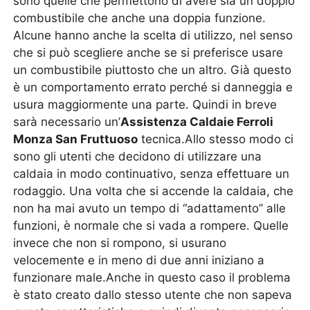
sono quelle che permettono di avere sia un doppio
combustibile che anche una doppia funzione.
Alcune hanno anche la scelta di utilizzo, nel senso
che si può scegliere anche se si preferisce usare
un combustibile piuttosto che un altro. Già questo
è un comportamento errato perché si danneggia e
usura maggiormente una parte. Quindi in breve
sarà necessario un’
Assistenza Caldaie Ferroli
Monza San Fruttuoso
tecnica.Allo stesso modo ci
sono gli utenti che decidono di utilizzare una
caldaia in modo continuativo, senza effettuare un
rodaggio. Una volta che si accende la caldaia, che
non ha mai avuto un tempo di “adattamento” alle
funzioni, è normale che si vada a rompere. Quelle
invece che non si rompono, si usurano
velocemente e in meno di due anni iniziano a
funzionare male.Anche in questo caso il problema
è stato creato dallo stesso utente che non sapeva