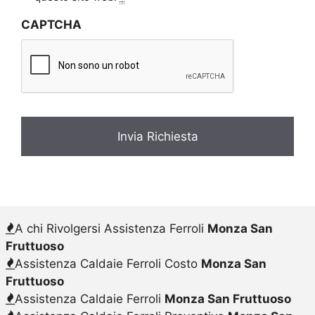
v
CAPTCHA
a
c
y
*
A chi Rivolgersi Assistenza Ferroli
Monza San
Fruttuoso
Assistenza Caldaie Ferroli Costo
Monza San
Fruttuoso
Assistenza Caldaie Ferroli
Monza San Fruttuoso