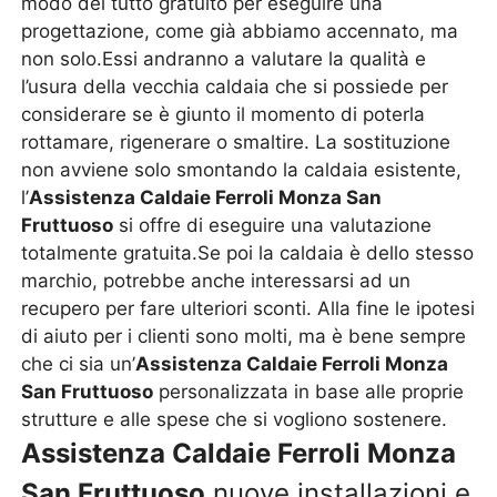
modo del tutto gratuito per eseguire una
progettazione, come già abbiamo accennato, ma
non solo.Essi andranno a valutare la qualità e
l’usura della vecchia caldaia che si possiede per
considerare se è giunto il momento di poterla
rottamare, rigenerare o smaltire. La sostituzione
non avviene solo smontando la caldaia esistente,
l’
Assistenza Caldaie Ferroli Monza San
Fruttuoso
si offre di eseguire una valutazione
totalmente gratuita.Se poi la caldaia è dello stesso
marchio, potrebbe anche interessarsi ad un
recupero per fare ulteriori sconti. Alla fine le ipotesi
di aiuto per i clienti sono molti, ma è bene sempre
che ci sia un’
Assistenza Caldaie Ferroli Monza
San Fruttuoso
personalizzata in base alle proprie
strutture e alle spese che si vogliono sostenere.
Assistenza Caldaie Ferroli Monza
San Fruttuoso
nuove installazioni e