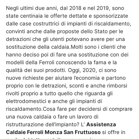
Negli ultimi due anni, dal 2018 e nel 2019, sono
state centinaia le offerte dettate e sponsorizzate
dalle case costruttrici di impianti di riscaldamento,
convinti anche dalle proposte dello Stato per le
detrazioni che gli utenti potevano avere per una
sostituzione della caldaia.Molti sono i clienti che
hanno deciso poi di fare una sostituzione con dei
modelli della Ferroli conoscendo la fama e la
qualità dei suoi prodotti. Oggi, 2020, ci sono
nuove richieste per aiutare l’economia e partono
proprio con le detrazioni, sconti e anche rimborsi
rivolti proprio a tutto quello che riguarda gli
elettrodomestici e anche gli impianti di
riscaldamento.Cosa fare per decidersi di comprare
una nuova caldaia o fare un lavoro di
ristrutturazione dell’impianto? L’
Assistenza
Caldaie Ferroli Monza San Fruttuoso
si offre in