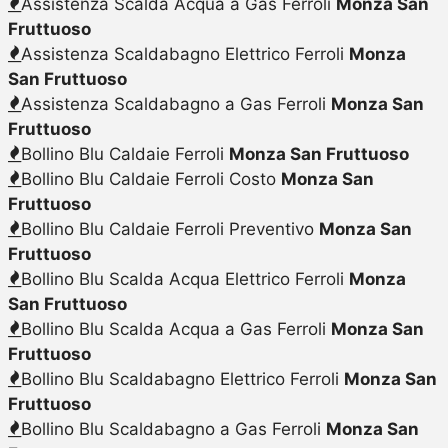
Assistenza Scalda Acqua a Gas Ferroli
Monza San
Fruttuoso
Assistenza Scaldabagno Elettrico Ferroli
Monza
San Fruttuoso
Assistenza Scaldabagno a Gas Ferroli
Monza San
Fruttuoso
Bollino Blu Caldaie Ferroli
Monza San Fruttuoso
Bollino Blu Caldaie Ferroli Costo
Monza San
Fruttuoso
Bollino Blu Caldaie Ferroli Preventivo
Monza San
Fruttuoso
Bollino Blu Scalda Acqua Elettrico Ferroli
Monza
San Fruttuoso
Bollino Blu Scalda Acqua a Gas Ferroli
Monza San
Fruttuoso
Bollino Blu Scaldabagno Elettrico Ferroli
Monza San
Fruttuoso
Bollino Blu Scaldabagno a Gas Ferroli
Monza San