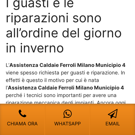
I guasti e le
riparazioni sono
all’ordine del giorno
in inverno
L’
Assistenza Caldaie Ferroli Milano Municipio 4
viene spesso richiesta per guasti e riparazione. In
effetti è questo il motivo per cui è nata
l’
Assistenza Caldaie Ferroli Milano Municipio 4
perché i tecnici sono importanti per avere una
riparazione meccanica degli impianti. Ancora oggi,
quando si hanno questi problemi, ecco che si fa
intervenire immediatamente il personale
CHIAMA ORA
WHATSAPP
EMAIL
adatto.Tuttavia le tante necessità, le assurde
richieste, i malfunzionamenti impossibili che sono