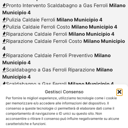
Pronto Intervento Scaldabagno a Gas Ferroli
Milano
Municipio 4
Pulizia Caldaie Ferroli
Milano Municipio 4
Pulizia Caldaie Ferroli Costo
Milano Municipio 4
Riparazione Caldaie Ferroli
Milano Municipio 4
Riparazione Caldaie Ferroli Costo
Milano Municipio
4
Riparazione Caldaie Ferroli Preventivo
Milano
Municipio 4
Scaldabagno a Gas Ferroli Riparazione
Milano
Municipio 4
Scaldabagno a Gas Ferroli
Milano Municipio 4
Scaldabagno a Gas Ferroli Sostituzione
Milano
Gestisci Consenso
Municipio 4
Per fornire le migliori esperienze, utilizziamo tecnologie come i cookie
per memorizzare e/o accedere alle informazioni del dispositivo. Il
Scaldabagno a Gas Ferroli Vendita
Milano
consenso a queste tecnologie ci permetterà di elaborare dati come il
Municipio 4
comportamento di navigazione o ID unici su questo sito. Non
acconsentire o ritirare il consenso può influire negativamente su alcune
Sostituzione Caldaie Caldaie Ferroli
Milano
caratteristiche e funzioni.
Municipio 4