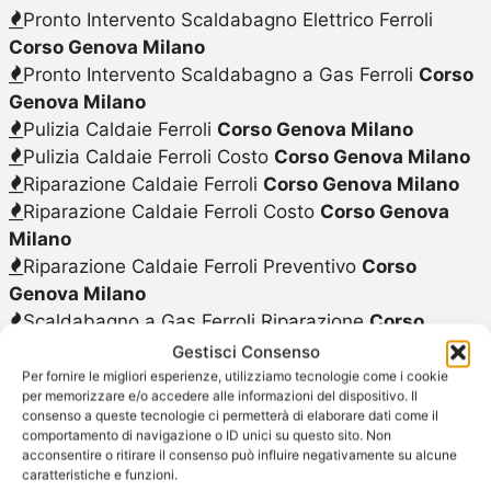
Pronto Intervento Scaldabagno Elettrico Ferroli
Corso Genova Milano
Pronto Intervento Scaldabagno a Gas Ferroli
Corso
Genova Milano
Pulizia Caldaie Ferroli
Corso Genova Milano
Pulizia Caldaie Ferroli Costo
Corso Genova Milano
Riparazione Caldaie Ferroli
Corso Genova Milano
Riparazione Caldaie Ferroli Costo
Corso Genova
Milano
Riparazione Caldaie Ferroli Preventivo
Corso
Genova Milano
Scaldabagno a Gas Ferroli Riparazione
Corso
Genova Milano
Gestisci Consenso
Scaldabagno a Gas Ferroli
Corso Genova Milano
Per fornire le migliori esperienze, utilizziamo tecnologie come i cookie
per memorizzare e/o accedere alle informazioni del dispositivo. Il
Scaldabagno a Gas Ferroli Sostituzione
Corso
consenso a queste tecnologie ci permetterà di elaborare dati come il
Genova Milano
comportamento di navigazione o ID unici su questo sito. Non
acconsentire o ritirare il consenso può influire negativamente su alcune
Scaldabagno a Gas Ferroli Vendita
Corso Genova
caratteristiche e funzioni.
Milano