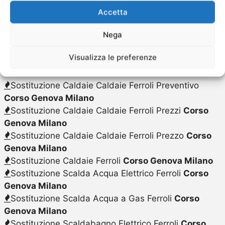
Sostituzione Caldaie Caldaie Ferroli
Corso Genova
Accetta
Milano
Nega
Sostituzione Caldaie Caldaie Ferroli Costo
Corso
Genova Milano
Visualizza le preferenze
Sostituzione Caldaie Caldaie Ferroli
Corso Genova
Milano
Sostituzione Caldaie Caldaie Ferroli Preventivo
Corso Genova Milano
Sostituzione Caldaie Caldaie Ferroli Prezzi
Corso
Genova Milano
Sostituzione Caldaie Caldaie Ferroli Prezzo
Corso
Genova Milano
Sostituzione Caldaie Ferroli
Corso Genova Milano
Sostituzione Scalda Acqua Elettrico Ferroli
Corso
Genova Milano
Sostituzione Scalda Acqua a Gas Ferroli
Corso
Genova Milano
Sostituzione Scaldabagno Elettrico Ferroli
Corso