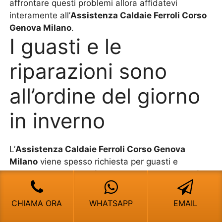
affrontare questi problemi allora affidatevi
interamente all’
Assistenza Caldaie Ferroli Corso
Genova Milano
.
I guasti e le
riparazioni sono
all’ordine del giorno
in inverno
L’
Assistenza Caldaie Ferroli Corso Genova
Milano
viene spesso richiesta per guasti e
riparazione. In effetti è questo il motivo per cui è
nata l’
Assistenza Caldaie Ferroli Corso Genova
Milano
perché i tecnici sono importanti per avere
CHIAMA ORA
WHATSAPP
EMAIL
una riparazione meccanica degli impianti. Ancora