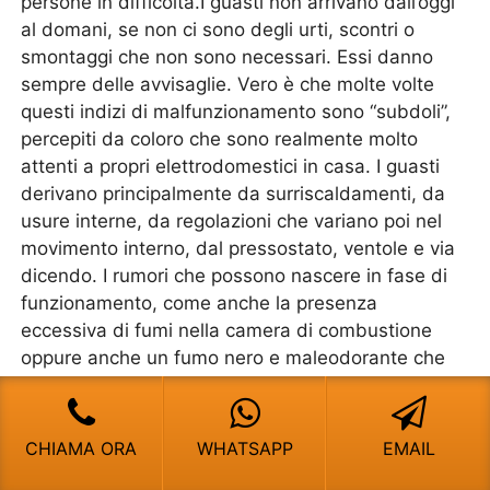
persone in difficoltà.I guasti non arrivano dall’oggi
al domani, se non ci sono degli urti, scontri o
smontaggi che non sono necessari. Essi danno
sempre delle avvisaglie. Vero è che molte volte
questi indizi di malfunzionamento sono “subdoli”,
percepiti da coloro che sono realmente molto
attenti a propri elettrodomestici in casa. I guasti
derivano principalmente da surriscaldamenti, da
usure interne, da regolazioni che variano poi nel
movimento interno, dal pressostato, ventole e via
dicendo. I rumori che possono nascere in fase di
funzionamento, come anche la presenza
eccessiva di fumi nella camera di combustione
oppure anche un fumo nero e maleodorante che
fuoriesce dalle canne fumarie, portano ad avere
delle anomalie che possono poi provvedere a
creare dei malfunzionamenti e poi dei guasti molto
CHIAMA ORA
WHATSAPP
EMAIL
gravi.Allora invece di aspettare, andiamo a