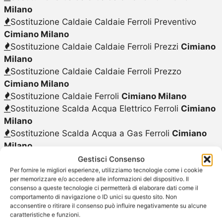
Milano
Sostituzione Caldaie Caldaie Ferroli Preventivo
Cimiano Milano
Sostituzione Caldaie Caldaie Ferroli Prezzi
Cimiano
Milano
Sostituzione Caldaie Caldaie Ferroli Prezzo
Cimiano Milano
Sostituzione Caldaie Ferroli
Cimiano Milano
Sostituzione Scalda Acqua Elettrico Ferroli
Cimiano
Milano
Sostituzione Scalda Acqua a Gas Ferroli
Cimiano
Milano
Sostituzione Scaldabagno Elettrico Ferroli
Cimiano
Gestisci Consenso
Milano
Per fornire le migliori esperienze, utilizziamo tecnologie come i cookie
per memorizzare e/o accedere alle informazioni del dispositivo. Il
Sostituzione Scaldabagno a Gas Ferroli
Cimiano
consenso a queste tecnologie ci permetterà di elaborare dati come il
Milano
comportamento di navigazione o ID unici su questo sito. Non
acconsentire o ritirare il consenso può influire negativamente su alcune
caratteristiche e funzioni.