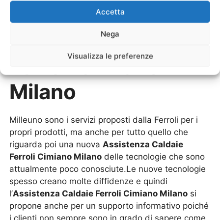
Accetta
Nega
Assistenza Caldaie
Visualizza le preferenze
Ferroli Cimiano
Milano
Milleuno sono i servizi proposti dalla Ferroli per i
propri prodotti, ma anche per tutto quello che
riguarda poi una nuova
Assistenza Caldaie
Ferroli Cimiano Milano
delle tecnologie che sono
attualmente poco conosciute.Le nuove tecnologie
spesso creano molte diffidenze e quindi
l’
Assistenza Caldaie Ferroli Cimiano Milano
si
propone anche per un supporto informativo poiché
i clienti non sempre sono in grado di sapere come