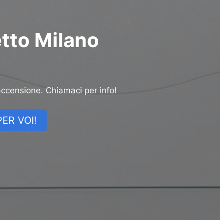
etto Milano
accensione. Chiamaci per info!
ER VOI!