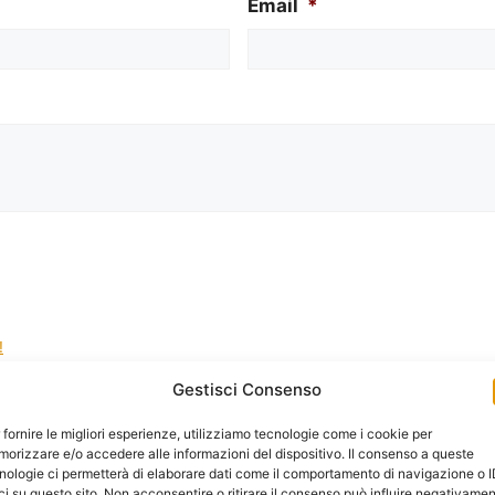
Email
*
!
Gestisci Consenso
la gestione dei tuoi dati da questo sito web.
*
 fornire le migliori esperienze, utilizziamo tecnologie come i cookie per
orizzare e/o accedere alle informazioni del dispositivo. Il consenso a queste
nologie ci permetterà di elaborare dati come il comportamento di navigazione o 
ci su questo sito. Non acconsentire o ritirare il consenso può influire negativame