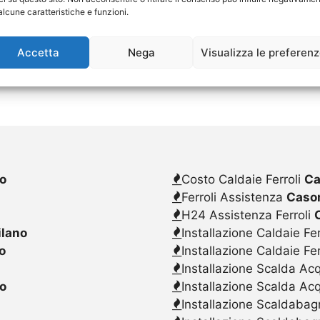
alcune caratteristiche e funzioni.
Accetta
Nega
Visualizza le preferen
no
Costo Caldaie Ferroli
Ca
o
Ferroli Assistenza
Casor
H24 Assistenza Ferroli
ilano
Installazione Caldaie Fer
o
Installazione Caldaie Fe
Installazione Scalda Acq
no
Installazione Scalda Ac
Installazione Scaldabagn