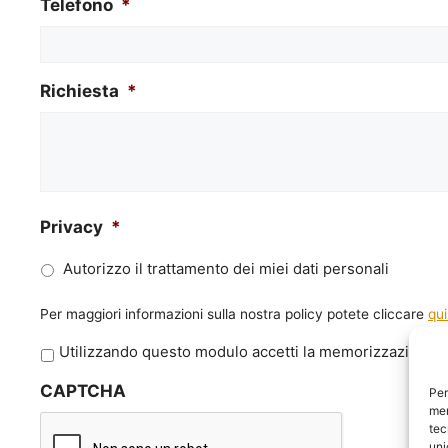
Telefono
*
Richiesta
*
Privacy
*
Autorizzo il trattamento dei miei dati personali
Per maggiori informazioni sulla nostra policy potete cliccare
qui
P
Utilizzando questo modulo accetti la memorizzazione e 
r
CAPTCHA
i
Per
mem
v
tec
a
uni